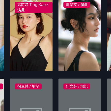
高詩婷 Ting Kao /
鄭景文 / 演員
演員
員
徐嘉慧 / 場記
伍文軒 / 場記