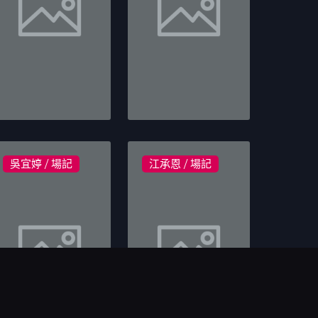
吳宜婷 / 場記
江承恩 / 場記