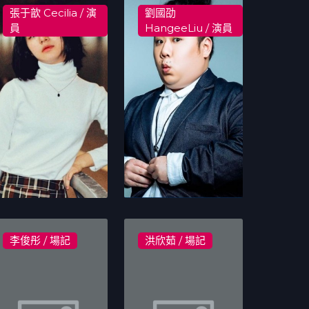
張于歆 Cecilia / 演
劉國劭
員
HangeeLiu / 演員
李俊彤 / 場記
洪欣茹 / 場記