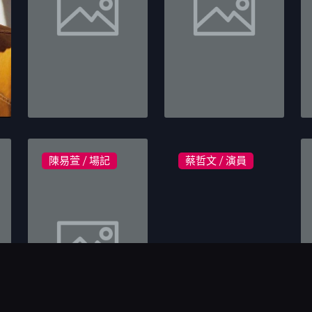
陳易萱 / 場記
蔡哲文 / 演員