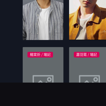
楊寀炘 / 場記
蕭羽蔫 / 場記