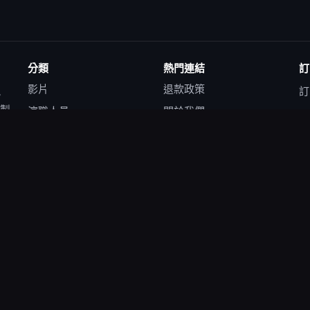
分類
熱門連結
訂
影片
退款政策
訊
訂
者製
演職人員
關於我們
電
我們的任務
聽
我們的願景
使
視
owered by
沃德普瑞斯工作室