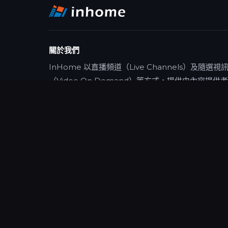
關於我們
InHome 以直播頻道（Live Channels）及隨選視
（Video On Demand）等方式，提供由內容提供
作後自行或經由代理商授權的影音視聽節目（例如：
影、影視、戲劇、動漫及運動賽事錄影轉播等影音視
內容），以提供使用者多元化的線上影視內容選擇。
用者可免費觀覽或付費訂閱影視內容，享受跨螢幕收
體驗。
inhome 影視平台
© 2026 All Rights Reserved.
P