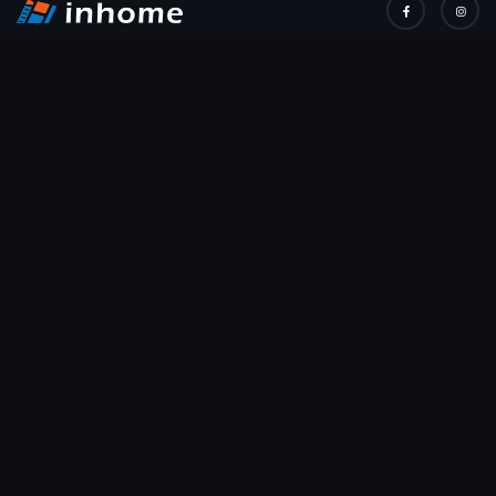
關於我們
InHome 以直播頻道（Live Channels）及隨選視訊（Video
On Demand）等方式，提供由內容提供者製作後自行或經由
代理商授權的影音視聽節目（例如：電影、影視、戲劇、動漫
及運動賽事錄影轉播等影音視聽內容），以提供使用者多元化
的線上影視內容選擇。使用者可免費觀覽或付費訂閱影視內
容，享受跨螢幕收視體驗。
分類
影片
演職人員
熱門連結
退款政策