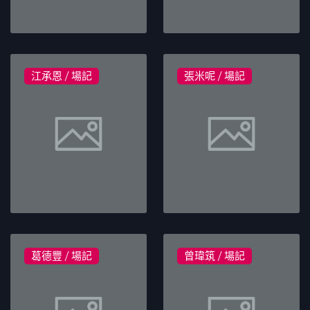
江承恩 / 場記
張米呢 / 場記
葛德豐 / 場記
曾瑋筑 / 場記