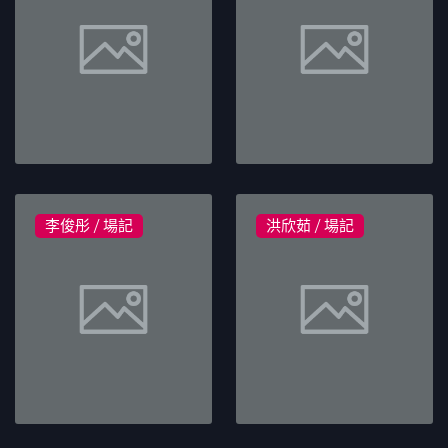
李俊彤 / 場記
洪欣茹 / 場記