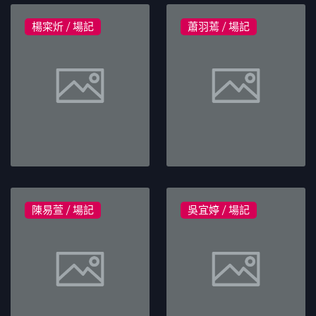
楊寀炘 / 場記
蕭羽蔫 / 場記
陳易萱 / 場記
吳宜婷 / 場記