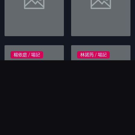
楊依庭 / 場記
林諾筠 / 場記
溫萱亞 / 場記
賴佳欣 / 場記