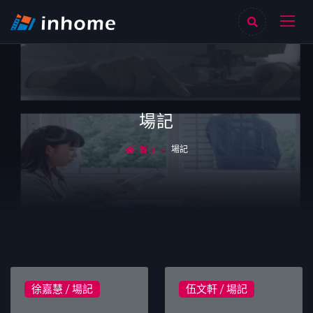
場記
場記
首頁
徐嘉慧 / 場記
伍文軒 / 場記