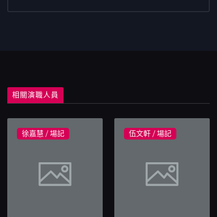
相關演職人員
徐嘉慧 / 場記
伍文軒 / 場記