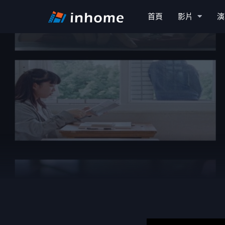
首頁
影片
演