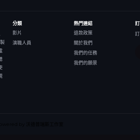
分類
熱門連結
訂
影片
退款政策
訊
訂
者製
演職人員
關於我們
電
我們的任務
聽
我們的願景
使
視
owered by
沃德普瑞斯工作室