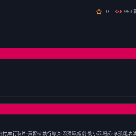
10
953
柏村,執行製片-黃智楷,執行導演-温建瑋,編劇-劉小菲,場記-李凱翔,表演