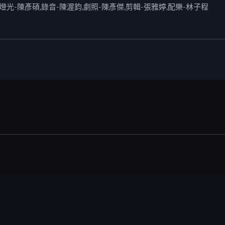
,燈光-陳彥碩,錄音-陳渥鈞,劇照-陳彥傑,剪輯-張雅婷,配樂-林子程